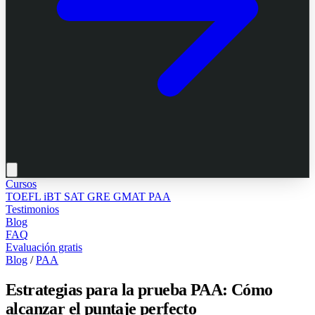
Cursos
TOEFL iBT
SAT
GRE
GMAT
PAA
Testimonios
Blog
FAQ
Evaluación gratis
Blog
/
PAA
Estrategias para la prueba PAA: Cómo
alcanzar el puntaje perfecto