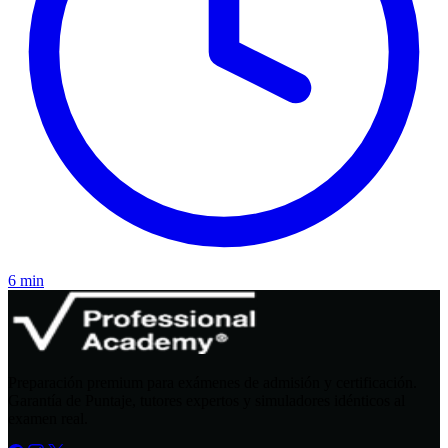
6 min
Preparación premium para exámenes de admisión y certificación.
Garantía de Puntaje, tutores expertos y simuladores idénticos al
examen real.