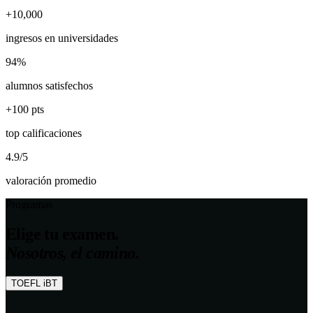
+
10,000
ingresos en universidades
94
%
alumnos satisfechos
+
100
pts
top calificaciones
4.9
/5
valoración promedio
Programas
Elige tu examen.
Nosotros, el camino.
TOEFL iBT