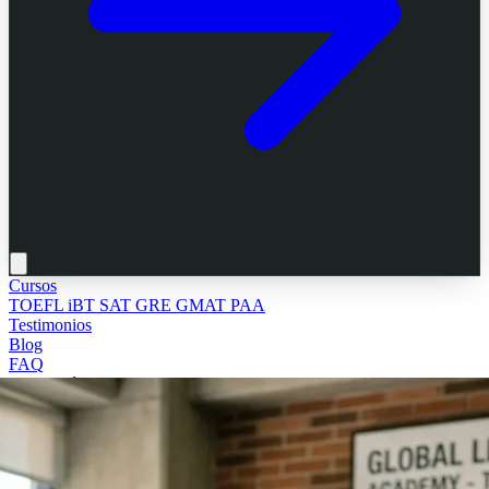
Cursos
TOEFL iBT
SAT
GRE
GMAT
PAA
Testimonios
Blog
FAQ
Evaluación gratis