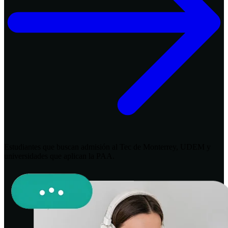
Estudiantes que buscan admisión al Tec de Monterrey, UDEM y
universidades que aplican la PAA.