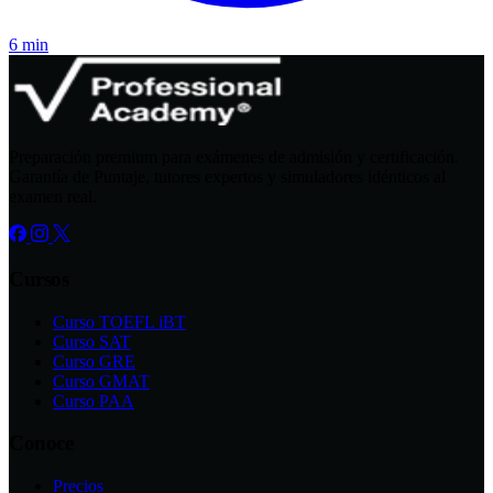
6 min
Preparación premium para exámenes de admisión y certificación.
Garantía de Puntaje, tutores expertos y simuladores idénticos al
examen real.
Cursos
Curso TOEFL iBT
Curso SAT
Curso GRE
Curso GMAT
Curso PAA
Conoce
Precios