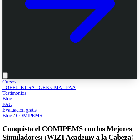
Cursos
TOEFL iBT
SAT
GRE
GMAT
PAA
Testimonios
Blog
FAQ
Evaluación gratis
Blog
/
COMIPEMS
Conquista el COMIPEMS con los Mejores
Simuladores: ¡WIZI Academy a la Cabeza!