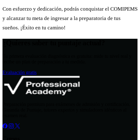
Con esfuerzo y dedicación, podrás conquistar el COMIPEMS
y alcanzar tu meta de ingresar a la preparatoria de tus
sueños. ¡Éxito en tu camino!
¿Quieres saber tu puntaje actual?
Tu primera evaluación diagnóstica es gratuita: mide tu nivel real y
recibe un plan de preparación a tu medida.
Evaluación gratis
Preparación premium para exámenes de admisión y certificación.
Garantía de Puntaje, tutores expertos y simuladores idénticos al
examen real.
Cursos