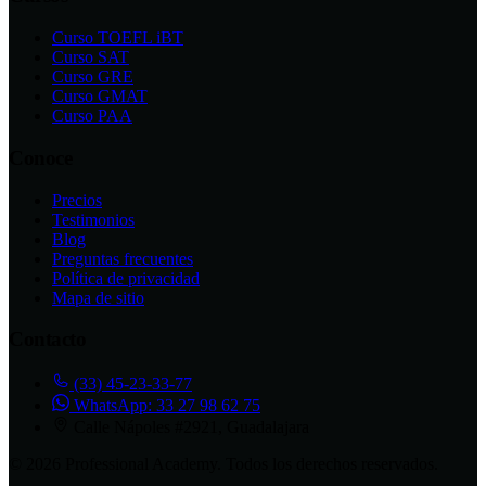
Curso TOEFL iBT
Curso SAT
Curso GRE
Curso GMAT
Curso PAA
Conoce
Precios
Testimonios
Blog
Preguntas frecuentes
Política de privacidad
Mapa de sitio
Contacto
(33) 45-23-33-77
WhatsApp: 33 27 98 62 75
Calle Nápoles #2921, Guadalajara
© 2026 Professional Academy. Todos los derechos reservados.